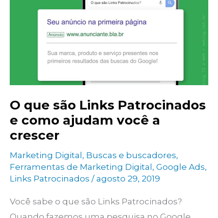
termo
de
pesquisa
O que são Links Patrocinados
e como ajudam você a
crescer
Marketing Digital
,
Buscas e buscadores
,
Ferramentas de Marketing Digital
,
Google Ads
,
Links Patrocinados
/
agosto 29, 2019
Você sabe o que são Links Patrocinados?
Quando fazemos uma pesquisa no Google,