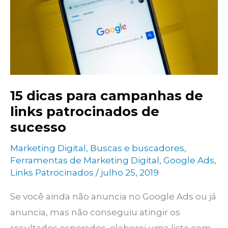
como
ajudam
você
a
crescer
15 dicas para campanhas de
links patrocinados de
sucesso
Marketing Digital
,
Buscas e buscadores
,
Ferramentas de Marketing Digital
,
Google Ads
,
Links Patrocinados
/
julho 25, 2019
Se você ainda não anuncia no Google Ads ou já
anuncia, mas não conseguiu atingir os