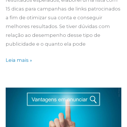
resultados esperados, elaborei uma lista com
15 dicas para campanhas de links patrocinados
a fim de otimizar sua conta e conseguir
melhores resultados. Se tiver dúvidas com
relação ao desempenho desse tipo de
publicidade e o quanto ela pode
15
Leia mais »
dicas
para
campanhas
de
links
patrocinados
de