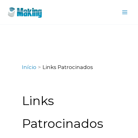
Ir
para
o
conteúdo
Início
Links Patrocinados
Links
Patrocinados