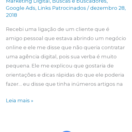
Marketing Digital
,
Buscas e buscadores
,
Google Ads
,
Links Patrocinados
/
dezembro 28,
2018
Recebi uma ligação de um cliente que é
amigo pessoal que estava abrindo um negócio
online e ele me disse que não queria contratar
uma agência digital, pois sua verba é muito
pequena. Ele me explicou que gostaria de
orientações e dicas rápidas do que ele poderia
fazer… eu disse que tinha inúmeros artigos na
Dicas
Leia mais »
e
Orientações
sobre