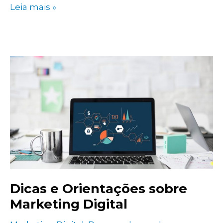
Por
Leia mais »
que
você
deve
anunciar
em
Links
Patrocinados?
Dicas e Orientações sobre
Marketing Digital