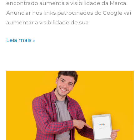
encontrado aumenta a visibilidade da Marca
Anunciar nos links patrocinados do Google vai
aumentar a visibilidade de sua
16
Leia mais »
vantagens
em
anunciar
nos
Links
Patrocinados
do
Google
Ads