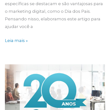
específicas se destacam e são vantajosas para
o marketing digital, como o Dia dos Pais.
Pensando nisso, elaboramos este artigo para
ajudar você a
Campanha
Leia mais »
Dia
dos
Pais:
8
passos
para
você
criar
uma