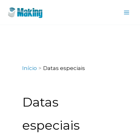
Ir
para
o
conteúdo
Início
Datas especiais
Datas
especiais