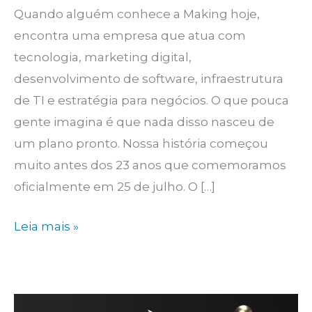
Quando alguém conhece a Making hoje,
encontra uma empresa que atua com
tecnologia, marketing digital,
desenvolvimento de software, infraestrutura
de TI e estratégia para negócios. O que pouca
gente imagina é que nada disso nasceu de
um plano pronto. Nossa história começou
muito antes dos 23 anos que comemoramos
oficialmente em 25 de julho. O […]
23
Leia mais »
anos
construindo
a
história