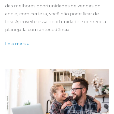
das melhores oportunidades de vendas do
ano e, com certeza, você não pode ficar de
fora. Aproveite essa oportunidade e comece a
planejá-la com antecedência
Black
Leia mais »
Friday:
Dicas
para
vender
online
(e
offline)