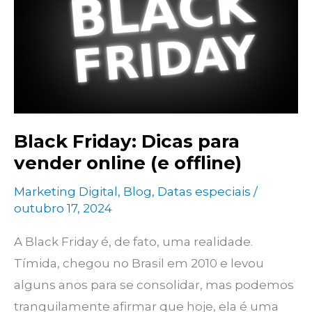
artificial
está
revolucionando
as
vendas
online
Black Friday: Dicas para
vender online (e offline)
Marketing Digital
,
Blog
,
Datas especiais
/
outubro 17, 2024
A Black Friday é, de fato, uma realidade.
Tímida, chegou no Brasil em 2010 e levou
alguns anos para se consolidar, mas podemos
tranquilamente afirmar que hoje, ela é uma