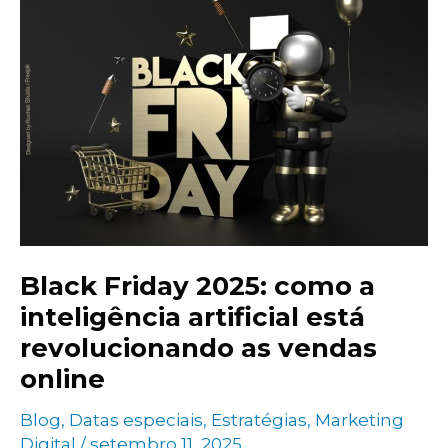
da
Making
Black Friday 2025: como a
inteligência artificial está
revolucionando as vendas
online
Blog
,
Datas especiais
,
Estratégias
,
Marketing
Digital
/
setembro 11, 2025