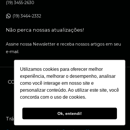
(19) 3455-2630
(19) 3464-2332
Não perca nossas atualizações!
Assine nossa Newsletter e receba nossos artigos em seu
e-mail.
Utilizamos cookies para oferecer melhor
experiência, melhorar o desempenho, analisar
CONFIRA OS ASSUNTOS MAIS ACESSADOS EM
como você interage em nosso site e
personalizar conteúdo. Ao utilizar este site, você
NOSSO BLOG
concorda com o uso de cookies.
Ok, entendi!
Tráfego Orgânico e SEO