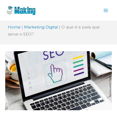
Ir
para
o
Home
|
Marketing Digital
|
O que é e para que
conteúdo
serve o SEO?