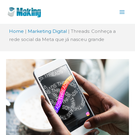
Ir
para
o
Home
|
Marketing Digital
|
Threads: Conheça a
conteúdo
rede social da Meta que já nasceu grande